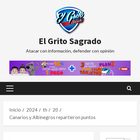
Saltar
al
contenido
El Grito Sagrado
Atacar con información, defender con opinión
Menú
principal
Inicio
2024
th
20
Canarios y Albinegros repartieron puntos