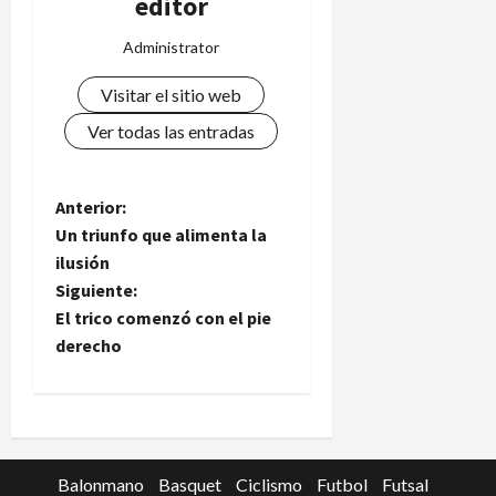
editor
Administrator
Visitar el sitio web
Ver todas las entradas
N
Anterior:
Un triunfo que alimenta la
a
ilusión
Siguiente:
v
El trico comenzó con el pie
e
derecho
g
a
c
Balonmano
Basquet
Ciclismo
Futbol
Futsal