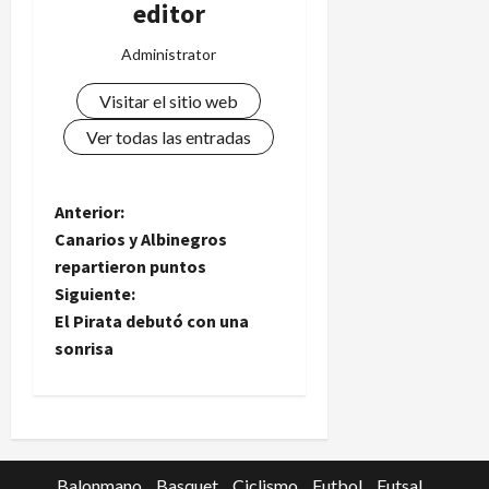
editor
Administrator
Visitar el sitio web
Ver todas las entradas
N
Anterior:
Canarios y Albinegros
a
repartieron puntos
Siguiente:
v
El Pirata debutó con una
e
sonrisa
g
a
Balonmano
Basquet
Ciclismo
Futbol
Futsal