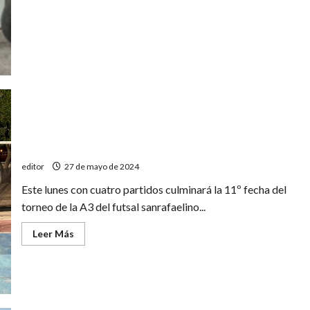
muy
especial
Recta final en la A3
editor
27 de mayo de 2024
Este lunes con cuatro partidos culminará la 11º fecha del
torneo de la A3 del futsal sanrafaelino...
Leer
Leer Más
más
acerca
de
Recta
final
en
la