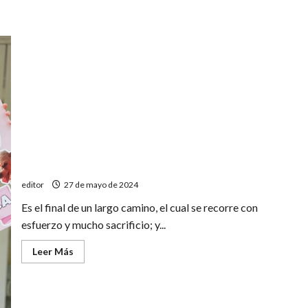
Un título muy especial
editor
27 de mayo de 2024
Es el final de un largo camino, el cual se recorre con
esfuerzo y mucho sacrificio; y...
Leer
Leer Más
más
acerca
de
Un
título