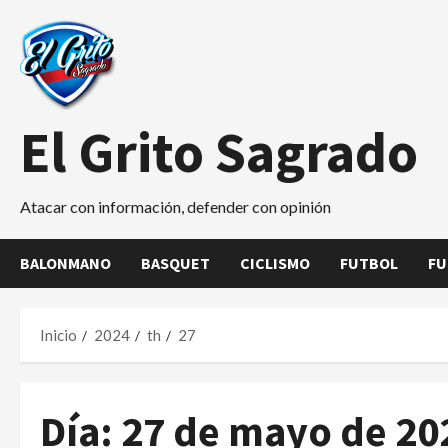
Saltar
al
contenido
El Grito Sagrado
Atacar con información, defender con opinión
BALONMANO
BASQUET
CICLISMO
FUTBOL
FU
Inicio
2024
th
27
Día:
27 de mayo de 20