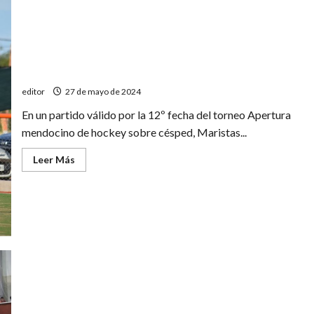
A3
Ganó y se acomoda en zona de Play Off
editor
27 de mayo de 2024
En un partido válido por la 12º fecha del torneo Apertura
mendocino de hockey sobre césped, Maristas...
Leer
Leer Más
más
acerca
de
Ganó
y
se
acomoda
en
zona
de
Play
Off
Panorama en Senior y Veteranos