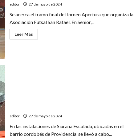
editor
27 de mayo de 2024
Se acerca el tramo final del torneo Apertura que organiza la
Asociación Futsal San Rafael. En Senior,...
Leer
Leer Más
más
acerca
de
Panorama
en
Senior
y
Veteranos
Boulder: destacada actuación en suelo cordobés
editor
27 de mayo de 2024
En las instalaciones de Siurana Escalada, ubicadas en el
barrio cordobés de Providencia, se llevó a cabo...