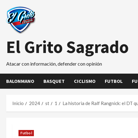
Saltar
al
contenido
El Grito Sagrado
Atacar con información, defender con opinión
BALONMANO
BASQUET
CICLISMO
FUTBOL
FU
Inicio
2024
st
1
La historia de Ralf Rangnick: el DT q
Futbol