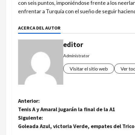
con seis puntos, imponiéndose frente a los neerlan
enfrentar a Turquía con el sueño de seguir haciend
ACERCA DEL AUTOR
editor
Administrator
Visitar el sitio web
Ver to
N
Anterior:
Tenis A y Amaral jugarán la final de la A1
a
Siguiente:
v
Goleada Azul, victoria Verde, empates del Trico