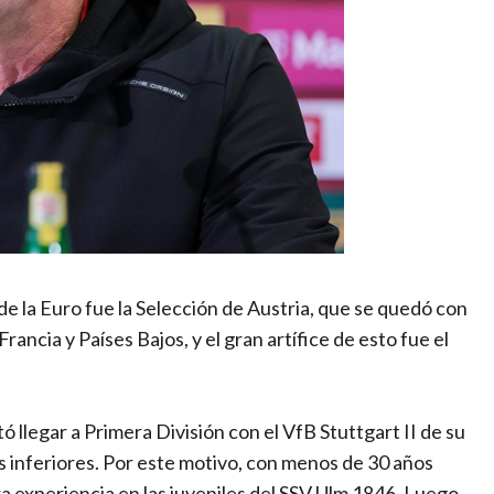
de la Euro fue la Selección de Austria, que se quedó con
ncia y Países Bajos, y el gran artífice de esto fue el
 llegar a Primera División con el VfB Stuttgart II de su
las inferiores. Por este motivo, con menos de 30 años
a experiencia en las juveniles del SSV Ulm 1846. Luego