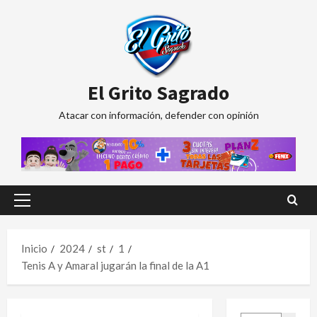
Saltar
al
contenido
El Grito Sagrado
Atacar con información, defender con opinión
Menú
principal
Inicio
2024
st
1
Tenis A y Amaral jugarán la final de la A1