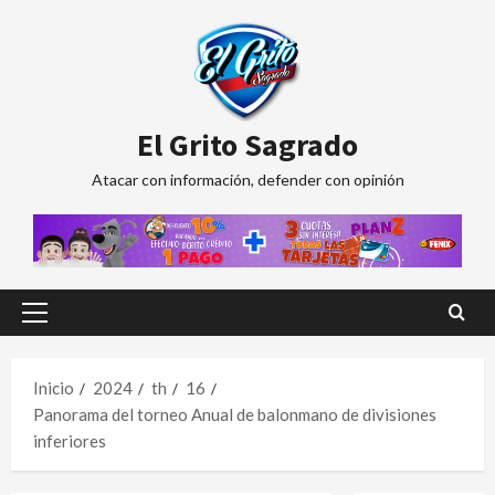
Saltar
al
contenido
El Grito Sagrado
Atacar con información, defender con opinión
Menú
principal
Inicio
2024
th
16
Panorama del torneo Anual de balonmano de divisiones
inferiores