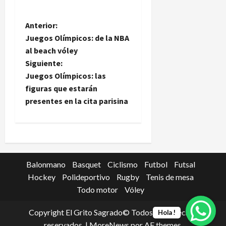
N
Anterior:
Juegos Olímpicos: de la NBA
a
al beach vóley
Siguiente:
v
Juegos Olímpicos: las
e
figuras que estarán
presentes en la cita parisina
g
a
c
Balonmano
Basquet
Ciclismo
Futbol
Futsal
i
Hockey
Polideportivo
Rugby
Tenis de mesa
Todo motor
Vóley
ó
Copyright El Grito Sagrado© Todos los derechos
Hola !
n
reservados.
|
MoreNews
por AF themes.