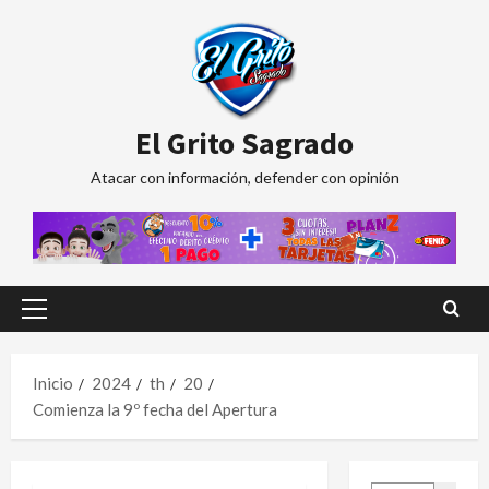
Saltar
al
contenido
El Grito Sagrado
Atacar con información, defender con opinión
Menú
principal
Inicio
2024
th
20
Comienza la 9º fecha del Apertura