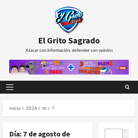
Saltar
al
contenido
El Grito Sagrado
Atacar con información, defender con opinión
Menú
principal
Inicio
2024
th
7
BUSCAR
Día:
7 de agosto de
Buscar