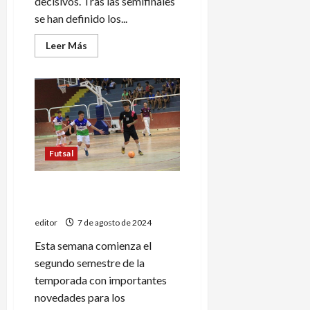
decisivos. Tras las semifinales
se han definido los...
Leer
Leer Más
más
acerca
de
Se
acerca
el
momento
de
la
gran
final
Futsal
Importantes novedades en
el futsal sanrafaelino
editor
7 de agosto de 2024
Esta semana comienza el
segundo semestre de la
temporada con importantes
novedades para los