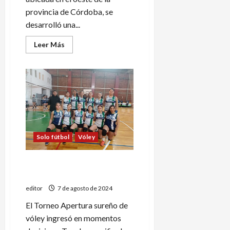
provincia de Córdoba, se
desarrolló una...
Leer
Leer Más
más
acerca
de
Martín
Sabio,
Tomás
Taberna
y
Mariano
Casado
ganaron
la
Solo fútbol
Vóley
XK
Race
de
Córdoba
Se acerca el momento de la
gran final
editor
7 de agosto de 2024
El Torneo Apertura sureño de
vóley ingresó en momentos