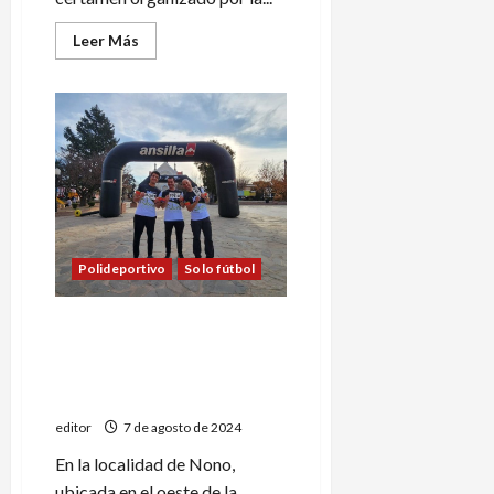
Leer
Leer Más
más
acerca
de
Comienza
la
Copa
San
Rafael
de
futsal
Polideportivo
Solo fútbol
Martín Sabio, Tomás
Taberna y Mariano Casado
ganaron la XK Race de
Córdoba
editor
7 de agosto de 2024
En la localidad de Nono,
ubicada en el oeste de la