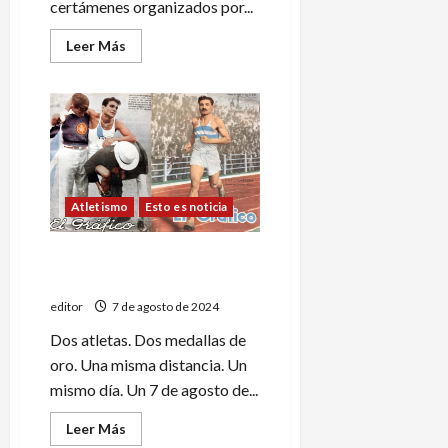
certámenes organizados por...
Leer
Leer Más
más
acerca
de
Importantes
novedades
en
el
futsal
sanrafaelino
Atletismo
Esto es noticia
Hoy se celebra el Día del
Maratonista
editor
7 de agosto de 2024
Dos atletas. Dos medallas de
oro. Una misma distancia. Un
mismo día. Un 7 de agosto de...
Leer
Leer Más
más