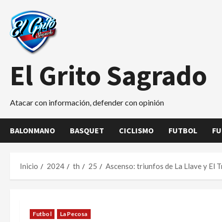
Saltar
al
contenido
El Grito Sagrado
Atacar con información, defender con opinión
BALONMANO
BASQUET
CICLISMO
FUTBOL
FU
Inicio
2024
th
25
Ascenso: triunfos de La Llave y El 
Futbol
La Pecosa