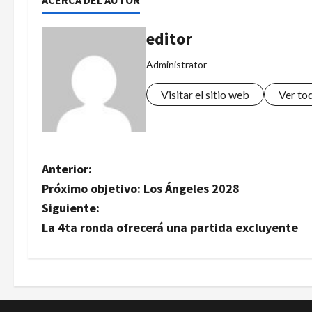
editor
Administrator
Visitar el sitio web
Ver to
N
Anterior:
Próximo objetivo: Los Ángeles 2028
a
Siguiente:
v
La 4ta ronda ofrecerá una partida excluyente
e
g