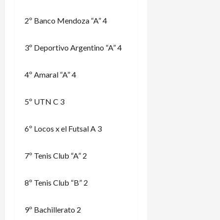
2º Banco Mendoza “A” 4
3º Deportivo Argentino “A” 4
4º Amaral “A” 4
5º UTN C 3
6º Locos x el Futsal A 3
7º Tenis Club “A” 2
8º Tenis Club “B” 2
9º Bachillerato 2