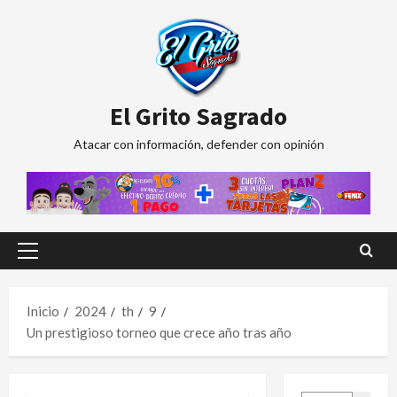
Saltar
al
contenido
El Grito Sagrado
Atacar con información, defender con opinión
Menú
principal
Inicio
2024
th
9
Un prestigioso torneo que crece año tras año