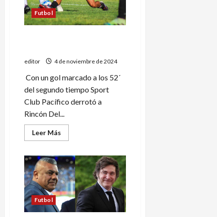
Futbol
Al verde se le escapó sobre
el final
editor
4 de noviembre de 2024
Con un gol marcado a los 52´
del segundo tiempo Sport
Club Pacífico derrotó a
Rincón Del...
Leer
Leer Más
más
acerca
de
Al
verde
se
le
escapó
sobre
el
Futbol
final