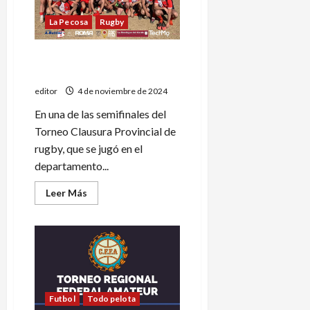
PC
La Pecosa
Rugby
Una derrota que no empaña
una gran temporada
editor
4 de noviembre de 2024
En una de las semifinales del
Torneo Clausura Provincial de
rugby, que se jugó en el
departamento...
Leer
Leer Más
más
acerca
de
Una
derrota
que
no
empaña
una
gran
temporada
Futbol
Todo pelota