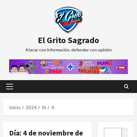
Saltar
al
contenido
El Grito Sagrado
Atacar con información, defender con opinión
Menú
principal
Inicio
2024
th
4
BUSCAR
Día:
4 de noviembre de
Buscar