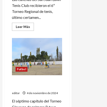
Tenis Club recibieron el 6º
Torneo Regional de tenis,
último certamen...
Leer
Leer Más
más
acerca
de
Lola
Mora
Cáceres
se
consagró
campeona
en
San
Juan
Futbol
Ascenso: goleadas y el
mismo líder
editor
4 de noviembre de 2024
El séptimo capítulo del Torneo
Clausura de primera B tuvo