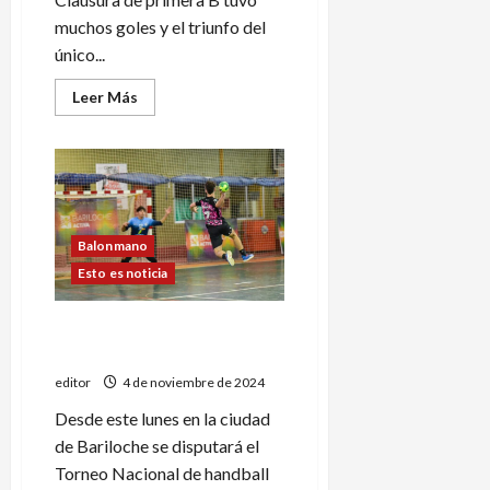
muchos goles y el triunfo del
único...
Leer
Leer Más
más
acerca
de
Ascenso:
goleadas
y
el
mismo
líder
Balonmano
Esto es noticia
Tenis Club jugará Nacional
de cadetes en Bariloche
editor
4 de noviembre de 2024
Desde este lunes en la ciudad
de Bariloche se disputará el
Torneo Nacional de handball