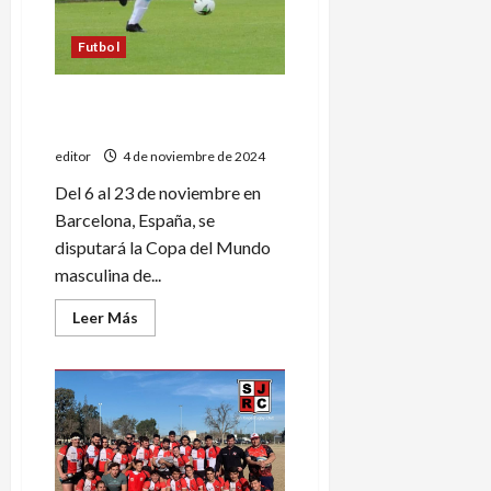
con
el
Gobierno
Futbol
de
Javier
Milei
Bautista Suárez jugará el
Mundial de Fútbol 7 PC
editor
4 de noviembre de 2024
Del 6 al 23 de noviembre en
Barcelona, España, se
disputará la Copa del Mundo
masculina de...
Leer
Leer Más
más
acerca
de
Bautista
Suárez
jugará
el
Mundial
de
Fútbol
7