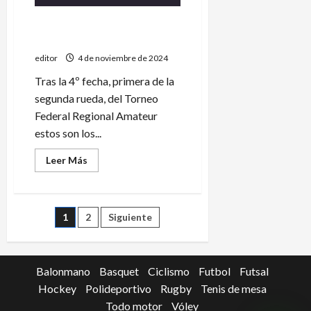
Resultados, posiciones y
próxima fecha
editor
4 de noviembre de 2024
Tras la 4º fecha, primera de la
segunda rueda, del Torneo
Federal Regional Amateur
estos son los...
Leer
Leer Más
más
acerca
de
Resultados,
posiciones
Paginación
1
2
Siguiente
y
próxima
fecha
de
Balonmano
Basquet
Ciclismo
Futbol
Futsal
entradas
Hockey
Polideportivo
Rugby
Tenis de mesa
Todo motor
Vóley