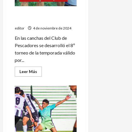
Circuito Toss Tennis: se
disputó el 8º torneo del año
editor
4 de noviembre de 2024
En las canchas del Club de
Pescadores se desarrolló el 8º
torneo de la temporada válido
por...
Leer
Leer Más
más
acerca
de
Circuito
Toss
Tennis:
se
disputó
el
8º
torneo
del
año