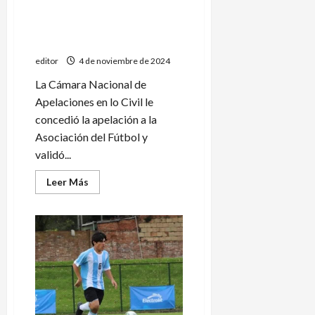
La victoria de «Chiqui» Tapia
en medio de la guerra con el
Gobierno de Javier Milei
editor
4 de noviembre de 2024
La Cámara Nacional de
Apelaciones en lo Civil le
concedió la apelación a la
Asociación del Fútbol y
validó...
Leer
Leer Más
más
acerca
de
La
victoria
de
«Chiqui»
Tapia
en
medio
de
la
guerra