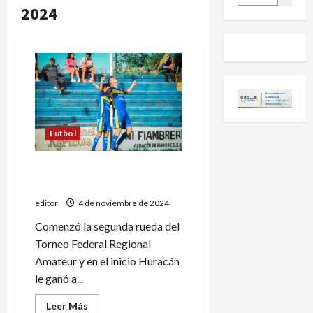
2024
Futbol
Huracán ganó, es líder y se
ilusiona
editor
4 de noviembre de 2024
Comenzó la segunda rueda del
Torneo Federal Regional
Amateur y en el inicio Huracán
le ganó a...
Leer
Leer Más