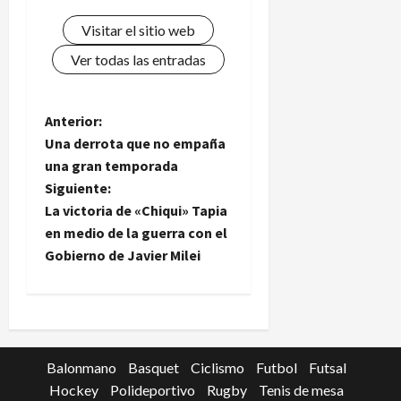
Visitar el sitio web
Ver todas las entradas
N
Anterior:
Una derrota que no empaña
a
una gran temporada
Siguiente:
v
La victoria de «Chiqui» Tapia
e
en medio de la guerra con el
Gobierno de Javier Milei
g
a
c
Balonmano
Basquet
Ciclismo
Futbol
Futsal
i
Hockey
Polideportivo
Rugby
Tenis de mesa