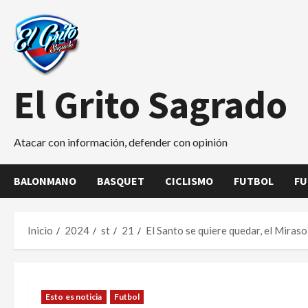
Saltar
al
contenido
El Grito Sagrado
Atacar con información, defender con opinión
BALONMANO
BASQUET
CICLISMO
FUTBOL
FU
Inicio
2024
st
21
El Santo se quiere quedar, el Miraso
Esto es noticia
Futbol