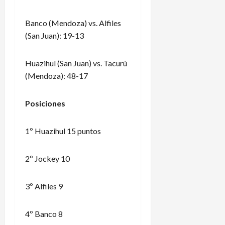
Banco (Mendoza) vs. Alfiles
(San Juan): 19-13
Huazihul (San Juan) vs. Tacurú
(Mendoza): 48-17
Posiciones
1º Huazihul 15 puntos
2º Jockey 10
3º Alfiles 9
4º Banco 8