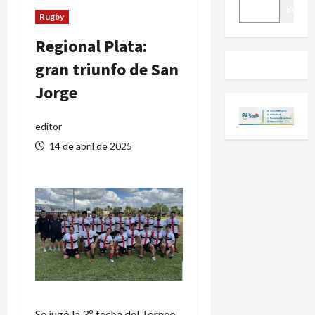
BUSCAR
Buscar
Rugby
Regional Plata:
gran triunfo de San
Jorge
editor
14 de abril de 2025
Se jugó la 3º fecha del Torneo