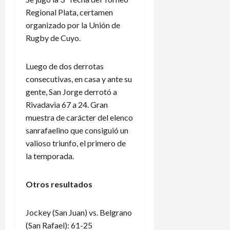
Regional Plata, certamen
organizado por la Unión de
Rugby de Cuyo.
Luego de dos derrotas
consecutivas, en casa y ante su
gente, San Jorge derrotó a
Rivadavia 67 a 24. Gran
muestra de carácter del elenco
sanrafaelino que consiguió un
valioso triunfo, el primero de
la temporada.
Otros resultados
Jockey (San Juan) vs. Belgrano
(San Rafael): 61-25