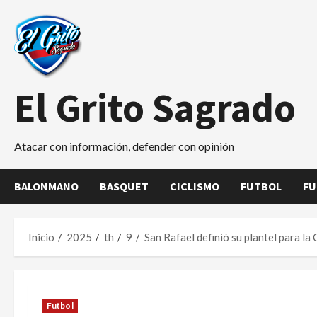
Saltar
al
contenido
El Grito Sagrado
Atacar con información, defender con opinión
BALONMANO
BASQUET
CICLISMO
FUTBOL
FU
Inicio
2025
th
9
San Rafael definió su plantel para la
Futbol