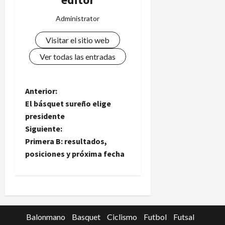
Administrator
Visitar el sitio web
Ver todas las entradas
N
Anterior:
El básquet sureño elige
a
presidente
Siguiente:
v
Primera B: resultados,
e
posiciones y próxima fecha
g
a
c
Balonmano
Basquet
Ciclismo
Futbol
Futsal