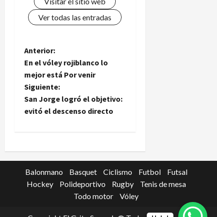
Visitar el sitio web
Ver todas las entradas
N
Anterior:
En el vóley rojiblanco lo
a
mejor está Por venir
Siguiente:
v
San Jorge logró el objetivo:
e
evitó el descenso directo
g
a
c
Balonmano
Basquet
Ciclismo
Futbol
Futsal
Hockey
Polideportivo
Rugby
Tenis de mesa
i
Todo motor
Vóley