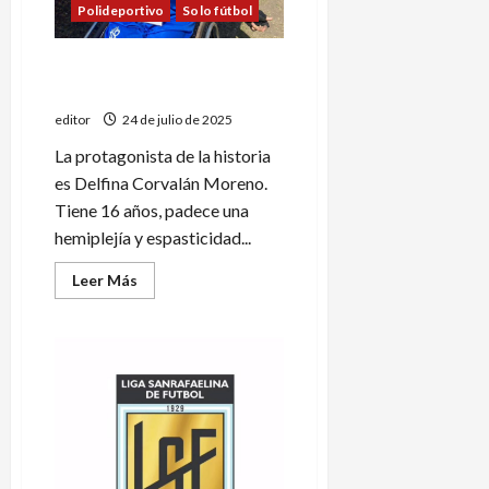
Polideportivo
Solo fútbol
Delfina Corvalán Moreno
necesita la ayuda de todos
editor
24 de julio de 2025
La protagonista de la historia
es Delfina Corvalán Moreno.
Tiene 16 años, padece una
hemiplejía y espasticidad...
Leer
Leer Más
más
acerca
de
Delfina
Corvalán
Moreno
necesita
la
ayuda
de
todos