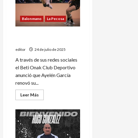
de
San
Juan
Balonmano
La Pecosa
Ayelén García seguirá
jugando en el Beti Onak
editor
24 de julio de 2025
A través de sus redes sociales
el Beti Onak Club Deportivo
anunció que Ayelén García
renovó su...
Leer
Leer Más
más
acerca
de
Ayelén
García
seguirá
jugando
en
el
Beti