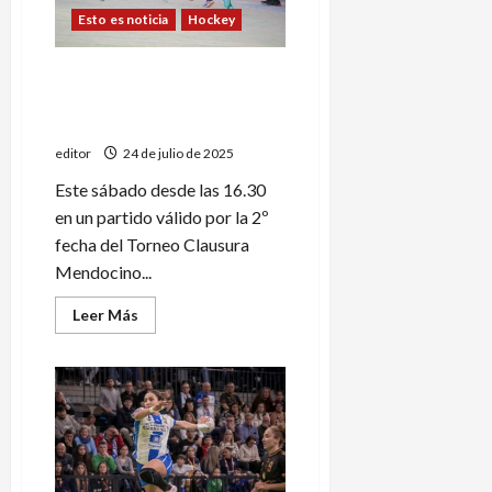
Esto es noticia
Hockey
Torneo Clausura: San Jorge
enfrentará a la U de San
Juan
editor
24 de julio de 2025
Este sábado desde las 16.30
en un partido válido por la 2º
fecha del Torneo Clausura
Mendocino...
Leer
Leer Más
más
acerca
de
Torneo
Clausura:
San
Jorge
enfrentará
a
la
U