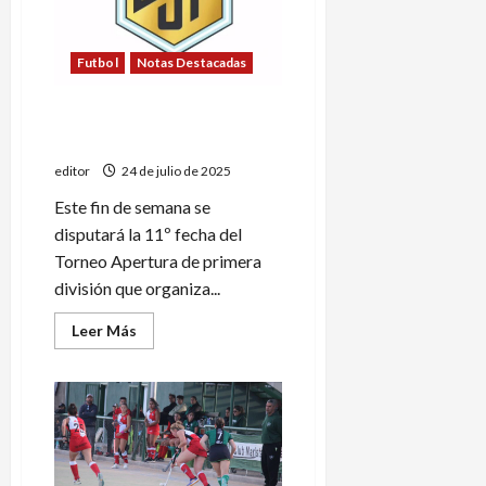
Futbol
Notas Destacadas
Programa de partidos del
fútbol sanrafaelino
editor
24 de julio de 2025
Este fin de semana se
disputará la 11º fecha del
Torneo Apertura de primera
división que organiza...
Leer
Leer Más
más
acerca
de
Programa
de
partidos
del
fútbol
sanrafaelino