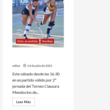
Monte
Comán
Esto es noticia
Hockey
Primera B Mendocina: Tenis
Club visitará a Peumayén
editor
24 de julio de 2025
Este sábado desde las 16.30
en un partido válido por 2º
jornada del Torneo Clausura
Mendocino de...
Leer
Leer Más
más
acerca