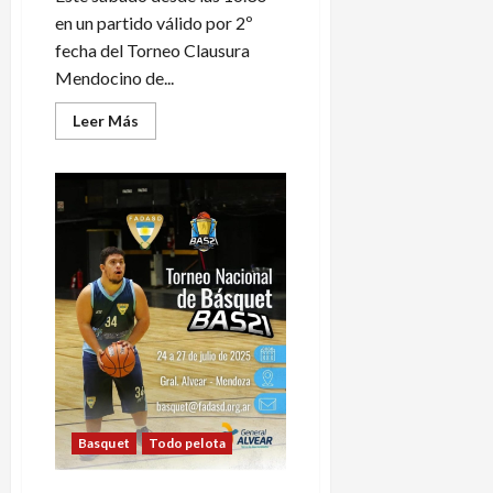
en un partido válido por 2º
fecha del Torneo Clausura
Mendocino de...
Leer
Leer Más
más
acerca
de
Clausura
Mendocino:
Maristas
ante
Banco
Mendoza
Basquet
Todo pelota