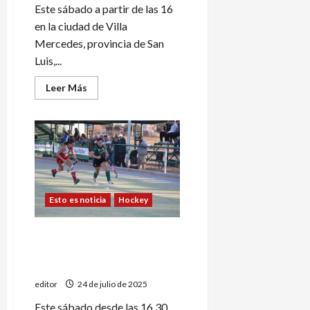
Este sábado a partir de las 16
en la ciudad de Villa
Mercedes, provincia de San
Luis,...
Leer
Leer Más
más
acerca
de
Regional
Amateur:
Pedal
visitará
al
Sporting
Club
Victoria
Esto es noticia
Hockey
Clausura Mendocino:
Maristas ante Banco
Mendoza
editor
24 de julio de 2025
Este sábado desde las 16.30