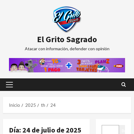
Saltar
al
contenido
El Grito Sagrado
Atacar con información, defender con opinión
Menú
principal
Inicio
2025
th
24
BUSCAR
Día:
24 de julio de 2025
Buscar