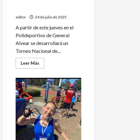
Los Legendarios juegan un
Torneo Nacional de básquet
editor
24 de julio de 2025
A partir de este jueves en el
Polideportivo de General
Alvear se desarrollará un
Torneo Nacional de...
Leer
Leer Más
más
acerca
de
Los
Legendarios
juegan
un
Torneo
Nacional
de
básquet