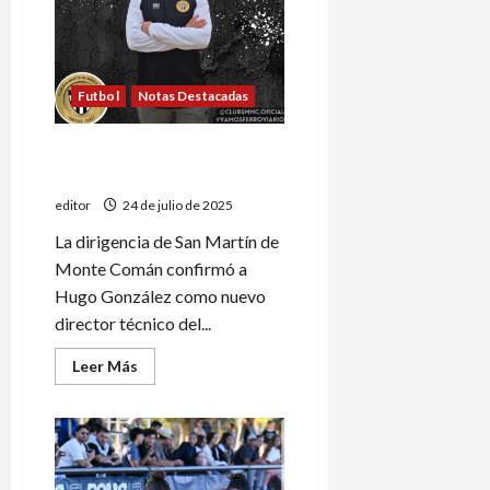
Onak
Futbol
Notas Destacadas
Hugo González, nuevo
entrenador de Monte Comán
editor
24 de julio de 2025
La dirigencia de San Martín de
Monte Comán confirmó a
Hugo González como nuevo
director técnico del...
Leer
Leer Más
más
acerca
de
Hugo
González,
nuevo
entrenador
de