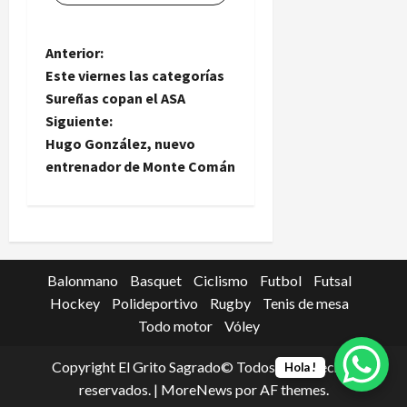
N
Anterior:
Este viernes las categorías
a
Sureñas copan el ASA
Siguiente:
v
Hugo González, nuevo
e
entrenador de Monte Comán
g
a
c
Balonmano
Basquet
Ciclismo
Futbol
Futsal
Hockey
Polideportivo
Rugby
Tenis de mesa
i
Todo motor
Vóley
ó
Copyright El Grito Sagrado© Todos los derechos
Hola !
reservados.
|
MoreNews
por AF themes.
n