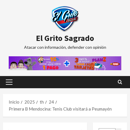
Saltar
al
contenido
El Grito Sagrado
Atacar con información, defender con opinión
Menú
principal
Inicio
2025
th
24
Primera B Mendocina: Tenis Club visitará a Peumayén