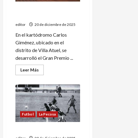
Finalizó el Campeonato
Sureño de Karting
editor
20 de diciembre de 2025
En el kartódromo Carlos
Giménez, ubicado en el
distrito de Villa Atuel, se
desarrolló el Gran Premio ...
Leer
Leer Más
más
acerca
de
Finalizó
el
Campeonato
Sureño
de
Karting
Futbol
La Pecosa
19 de diciembre de 1971