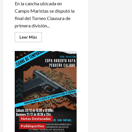
En la cancha ubicada en
Campo Maristas se disputó la
final del Torneo Clausura de
primera división...
Leer
Leer Más
más
acerca
de
Tenis
Club
gritó
¡¡Tricampeón!!
Notas Destacadas
Polideportivo