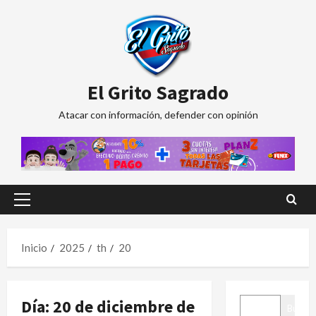
Saltar
al
contenido
El Grito Sagrado
Atacar con información, defender con opinión
Menú
principal
Inicio
2025
th
20
BUSCAR
Día:
20 de diciembre de
Buscar