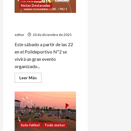
Notas Destacadas
Lomoro presenta: Estrellas
del handball
editor
20 de diciembre de 2025
Este sábado a partir de las 22
en el Polideportivo Nº2 se
vivirá un gran evento
organizado...
Leer
Leer Más
más
acerca
de
Lomoro
presenta:
Estrellas
del
handball
Solo fútbol
Todo motor