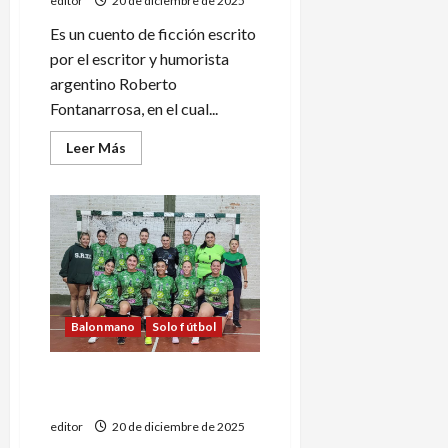
editor
20 de diciembre de 2025
Es un cuento de ficción escrito
por el escritor y humorista
argentino Roberto
Fontanarrosa, en el cual...
Leer
Leer Más
más
acerca
de
19
de
diciembre
de
1971
Balonmano
Solo fútbol
Tenis Club gritó
¡¡Tricampeón!!
editor
20 de diciembre de 2025