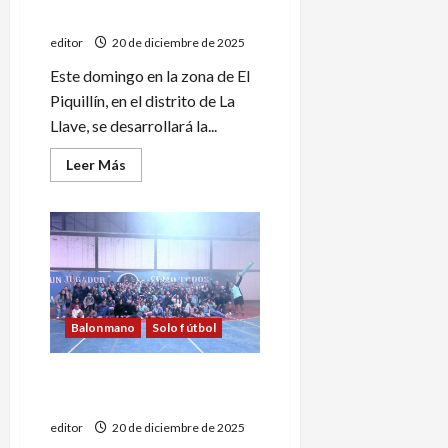
Temporada de Ruta
editor
20 de diciembre de 2025
Este domingo en la zona de El
Piquillín, en el distrito de La
Llave, se desarrollará la...
Leer
Leer Más
más
acerca
de
Se
acerca
el
inicio
de
la
Temporada
de
Balonmano
Solo fútbol
Ruta
Lomoro Tetracampeón del
balonmano sureño
editor
20 de diciembre de 2025