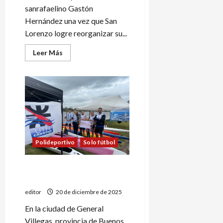
sanrafaelino Gastón
Hernández una vez que San
Lorenzo logre reorganizar su...
Leer
Leer Más
más
acerca
de
Gastón
Hernández
en
el
radar
de
Boca
Juniors
Polideportivo
Solo fútbol
Gran tarea en el Selectivo
Nacional de canotaje
editor
20 de diciembre de 2025
En la ciudad de General
Villegas, provincia de Buenos