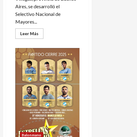
Aires, se desarrolló el
Selectivo Nacional de
Mayores...
Leer
Leer Más
más
acerca
de
Gran
tarea
en
el
Selectivo
Nacional
de
canotaje
Balonmano