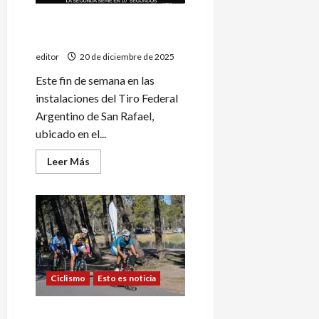
VI edición de la Copa
«Roberto Raya»
editor
20 de diciembre de 2025
Este fin de semana en las
instalaciones del Tiro Federal
Argentino de San Rafael,
ubicado en el...
Leer
Leer Más
más
acerca
de
VI
edición
de
la
Copa
«Roberto
Raya»
Ciclismo
Esto es noticia
Se acerca el inicio de la