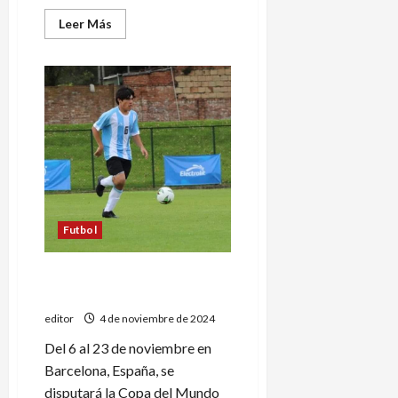
Leer
Leer Más
más
acerca
de
Bautista
Suárez
debutó
en
el
Mundial
de
Fútbol
7
PC
Futbol
Bautista Suárez jugará el
Mundial de Fútbol 7 PC
editor
4 de noviembre de 2024
Del 6 al 23 de noviembre en
Barcelona, España, se
disputará la Copa del Mundo