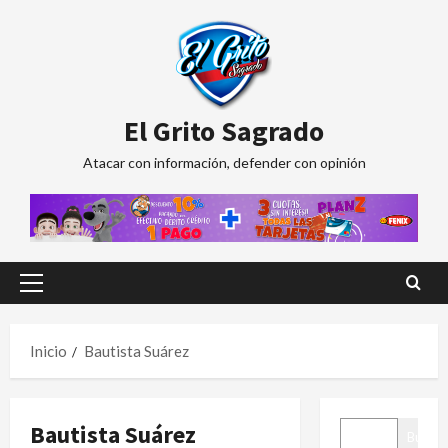
Saltar
al
contenido
El Grito Sagrado
Atacar con información, defender con opinión
Menú
principal
Inicio
Bautista Suárez
BUSCAR
Bautista Suárez
Buscar