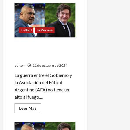
de
La
victoria
de
«Chiqui»
Tapia
en
medio
Futbol
La Pecosa
de
la
guerra
El Gobierno analiza una
con
el
nueva avanzada para
Gobierno
desfinanciar a la AFA
de
Javier
editor
11 de octubre de 2024
Milei
La guerra entre el Gobierno y
la Asociación del Fútbol
Argentino (AFA) no tiene un
alto al fuego....
Leer
Leer Más
más
acerca
de
El
Gobierno