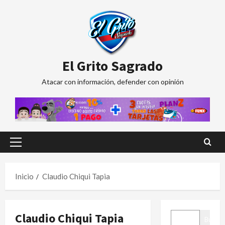
Saltar
al
contenido
El Grito Sagrado
Atacar con información, defender con opinión
Menú
principal
Inicio
Claudio Chiqui Tapia
BUSCAR
Claudio Chiqui Tapia
Buscar