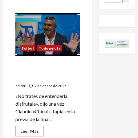
Futbol
Todo pelota
El insólito cambio que
evalúa la AFA para clasificar
a las copas
editor
7 de enero de 2025
«No trates de entenderla,
disfrutala», dijo una vez
Claudio «Chiqui» Tapia, en la
previa de la final...
Leer
Leer Más
más