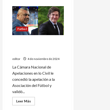
acerca
de
El
insólito
cambio
que
evalúa
la
AFA
Futbol
para
clasificar
a
La victoria de «Chiqui» Tapia
las
copas
en medio de la guerra con el
Gobierno de Javier Milei
editor
4 de noviembre de 2024
La Cámara Nacional de
Apelaciones en lo Civil le
concedió la apelación a la
Asociación del Fútbol y
validó...
Leer
Leer Más
más
acerca