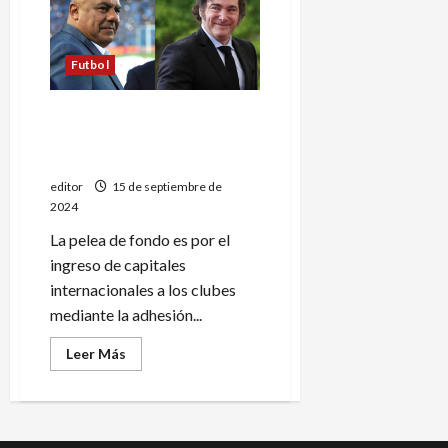
analiza
una
nueva
avanzada
para
Futbol
desfinanciar
a
la
La silenciosa batalla del
AFA
Gobierno contra Chiqui
Tapia
editor
15 de septiembre de
2024
La pelea de fondo es por el
ingreso de capitales
internacionales a los clubes
mediante la adhesión...
Leer
Leer Más
más
acerca
de
La
silenciosa
batalla