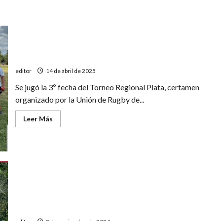
Regional Plata: gran triunfo de San Jorge
editor
14 de abril de 2025
Se jugó la 3º fecha del Torneo Regional Plata, certamen
organizado por la Unión de Rugby de...
Leer
Leer Más
más
acerca
de
Regional
Plata:
gran
triunfo
de
San
Jorge
San Jorge-Marista por las semifinales del Torneo
Clausura