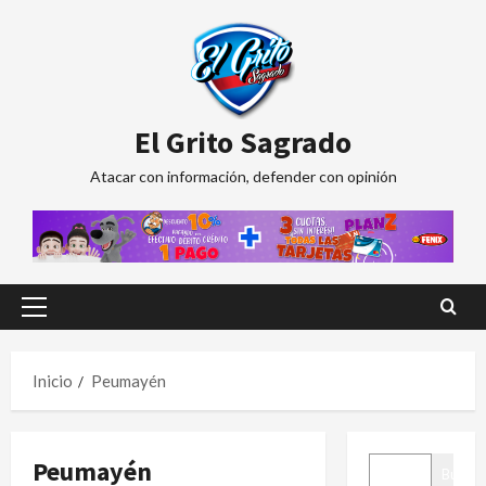
Saltar
al
contenido
El Grito Sagrado
Atacar con información, defender con opinión
Menú
principal
Inicio
Peumayén
BUSCAR
Peumayén
Buscar