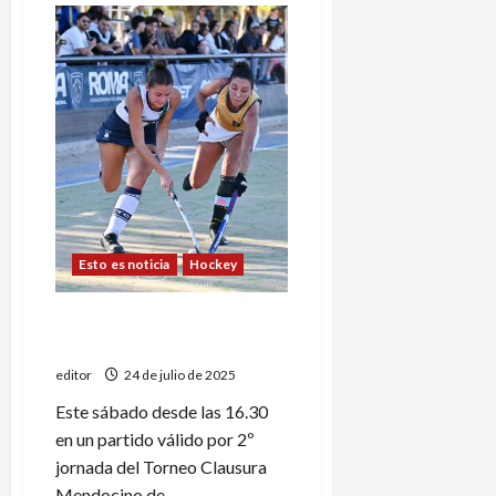
Maristas
recibe
a
Peumayén
Esto es noticia
Hockey
Primera B Mendocina: Tenis
Club visitará a Peumayén
editor
24 de julio de 2025
Este sábado desde las 16.30
en un partido válido por 2º
jornada del Torneo Clausura
Mendocino de...