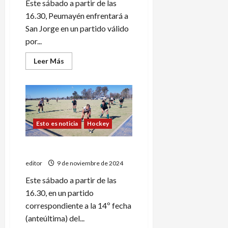
Este sábado a partir de las
16.30, Peumayén enfrentará a
San Jorge en un partido válido
por...
Leer
Leer Más
más
acerca
de
San
Jorge
y
un
partido
Esto es noticia
Hockey
clave
ante
Peumayén
En busca de los Play Off
editor
9 de noviembre de 2024
Este sábado a partir de las
16.30, en un partido
correspondiente a la 14º fecha
(anteúltima) del...