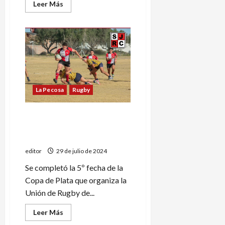
Leer
Leer Más
más
acerca
de
Torneo
Provincial:
el
rojiblanco
frente
a
Peumayén
La Pecosa
Rugby
San Jorge enfrentará a
Peumayén por un lugar en la
Reválida
editor
29 de julio de 2024
Se completó la 5º fecha de la
Copa de Plata que organiza la
Unión de Rugby de...
Leer
Leer Más
más