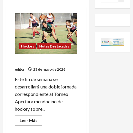
Hockey
Notas Destacadas
Maristas recibe a Peumayén
editor
23 de mayo de 2026
Este fin de semana se
desarrollará una doble jornada
correspondiente al Torneo
Apertura mendocino de
hockey sobre...
Leer
Leer Más
más
acerca
de