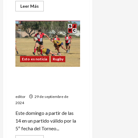
Leer
Leer Más
más
acerca
de
En
busca
de
los
Play
Off
Esto es noticia
Rugby
Torneo Provincial: el
rojiblanco frente a
Peumayén
editor
29 de septiembre de
2024
Este domingo a partir de las
14 en un partido válido por la
5º fecha del Torneo...