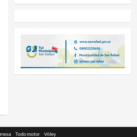
 mesa
Todo motor
Vóley