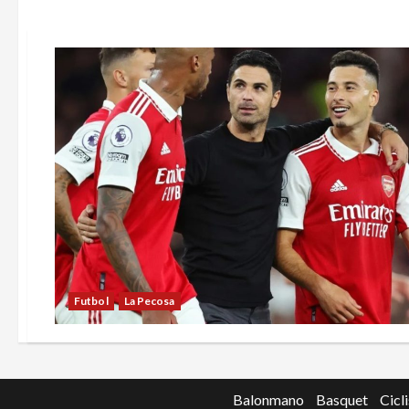
Futbol
La Pecosa
Balonmano
Basquet
Cicl