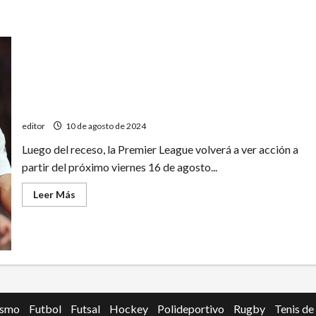
Un equipo contrató ladrones profesionales para
entrenar a sus jugadores
editor
10 de agosto de 2024
Luego del receso, la Premier League volverá a ver acción a
partir del próximo viernes 16 de agosto...
Leer
Leer Más
más
acerca
de
Un
equipo
contrató
ladrones
profesionales
para
entrenar
a
ismo
Futbol
Futsal
Hockey
Polideportivo
Rugby
Tenis de
sus