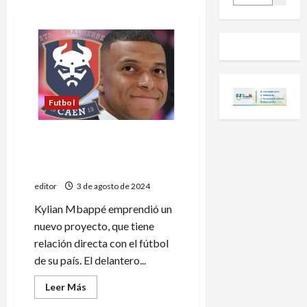
Futbol
Kylian Mbappé compró un
club de la segunda división
de Francia
editor
3 de agosto de 2024
Kylian Mbappé emprendió un
nuevo proyecto, que tiene
relación directa con el fútbol
de su país. El delantero...
Leer
Leer Más
más
acerca