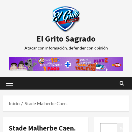
Saltar
al
contenido
El Grito Sagrado
Atacar con información, defender con opinión
Menú
principal
Inicio
Stade Malherbe Caen.
BUSCAR
Stade Malherbe Caen.
Buscar